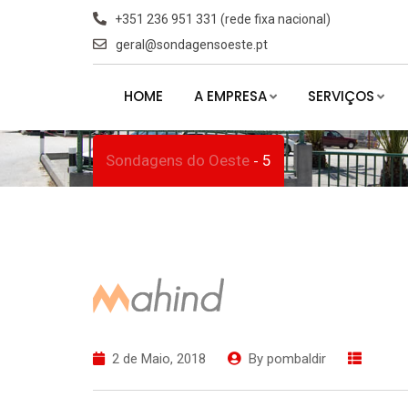
Skip
+351 236 951 331 (rede fixa nacional)
to
geral@sondagensoeste.pt
5
content
HOME
A EMPRESA
SERVIÇOS
Sondagens do Oeste
5
-
2 de Maio, 2018
By
pombaldir